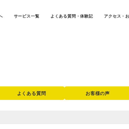
へ
サービス一覧
よくある質問・体験記
アクセス・
よくある質問
お客様の声