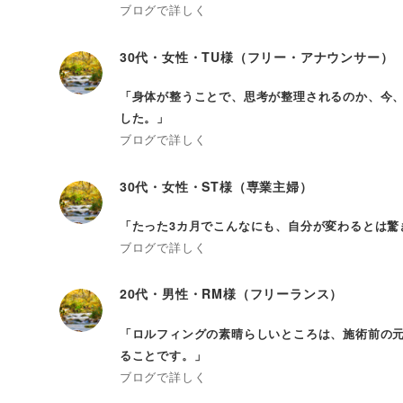
ブログで詳しく
30代・女性・TU様（フリー・アナウンサー）
「身体が整うことで、思考が整理されるのか、今
した。」
ブログで詳しく
30代・女性・ST様（専業主婦）
「たった3カ月でこんなにも、自分が変わるとは驚
ブログで詳しく
20代・男性・RM様（フリーランス）
「ロルフィングの素晴らしいところは、施術前の
ることです。」
ブログで詳しく