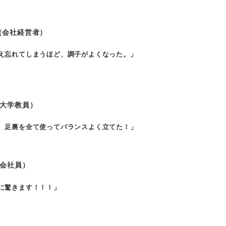
（会社経営者）
え忘れてしまうほど、調子がよくなった。」
（大学教員）
、足裏を全て使ってバランスよく立てた！」
（会社員）
に驚きます！！！」