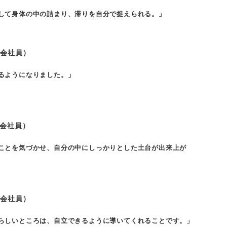
して身体の中の詰まり、滞りを自分で捉えられる。」
（会社員）
るようになりました。」
（会社員）
ことを気づかせ、自分の中にしっかりとした土台が出来上が
（会社員）
らしいところは、自立できるように導いてくれることです。」