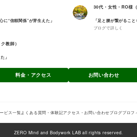
30代・女性・RO様
心に“信頼関係”が芽生えた」
「足と腰が繋がること
ブログで詳しく
ック教師）
った」
料金・アクセス
お問い合わせ
ービス一覧
よくある質問・体験記
アクセス・お問い合わせ
ブログ
プロフ
ZERO Mind and Bodywork LAB all rights reserved.