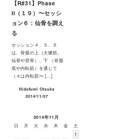
【R#31】Phase
II（１９）〜セッシ
ョン６：仙骨を調え
る
セッション４、５、６
は、骨盤の上（大腰筋、
仙骨や背骨）、下 （骨盤
底や内転筋）を通じて
（４は内転筋〜 […]
Hidefumi Otsuka
2014/11/07
投稿日
2014年11月
日
月
火
水
木
金
土
1