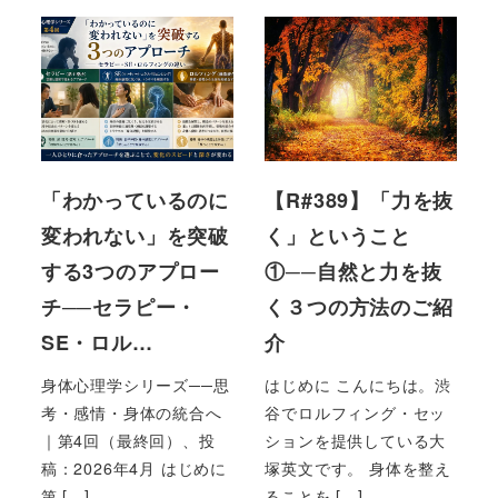
「わかっているのに
【R#389】「力を抜
変われない」を突破
く」ということ
する3つのアプロー
①──自然と力を抜
チ──セラピー・
く３つの方法のご紹
SE・ロル…
介
身体心理学シリーズ──思
はじめに こんにちは。渋
考・感情・身体の統合へ
谷でロルフィング・セッ
｜第4回（最終回）、投
ションを提供している大
稿：2026年4月 はじめに
塚英文です。 身体を整え
第 […]
ることを […]