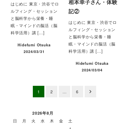
相本幸子さん・体験
はじめに 東京・渋谷でロ
記②
ルフィング・セッション
と脳科学から栄養・睡
はじめに 東京・渋谷でロ
眠・マインドの脳活（脳
ルフィング・セッション
科学活用）講 […]
と脳科学から栄養・睡
眠・マインドの脳活（脳
Hidefumi Otsuka
科学活用）講 […]
2024/03/31
投稿日
Hidefumi Otsuka
2024/03/04
投稿日
投
1
2
…
6
稿
の
2026年8月
日
月
火
水
木
金
土
ペ
1