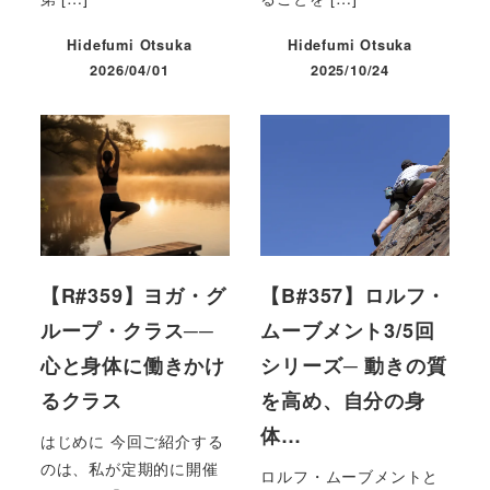
Hidefumi Otsuka
Hidefumi Otsuka
2026/04/01
2025/10/24
投稿日
投稿日
【R#359】ヨガ・グ
【B#357】ロルフ・
ループ・クラス──
ムーブメント3/5回
心と身体に働きかけ
シリーズ─ 動きの質
るクラス
を高め、自分の身
体…
はじめに 今回ご紹介する
のは、私が定期的に開催
ロルフ・ムーブメントと