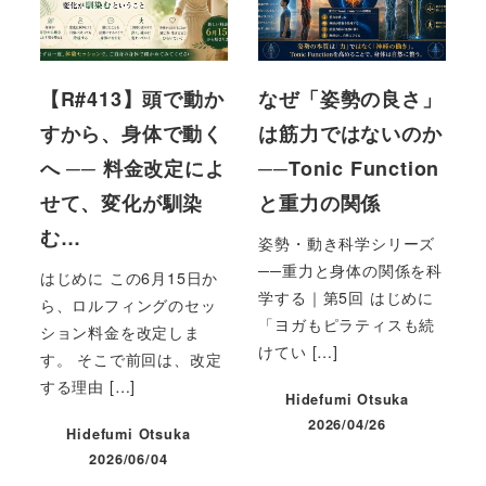
【R#413】頭で動か
なぜ「姿勢の良さ」
すから、身体で動く
は筋力ではないのか
へ ── 料金改定によ
──Tonic Function
せて、変化が馴染
と重力の関係
む…
姿勢・動き科学シリーズ
──重力と身体の関係を科
はじめに この6月15日か
学する｜第5回 はじめに
ら、ロルフィングのセッ
「ヨガもピラティスも続
ション料金を改定しま
けてい […]
す。 そこで前回は、改定
する理由 […]
Hidefumi Otsuka
2026/04/26
Hidefumi Otsuka
投稿日
2026/06/04
投稿日