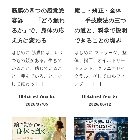
筋膜の四つの感覚受
癒し・矯正・全体
容器 ── 「どう触れ
── 手技療法の三つ
るか」で、身体の応
の道と、科学で説明
え方は変わる
できることの境界
はじめに 筋膜には、いく
はじめに マッサージ、整
つもの顔がある。生きて
体、指圧、オイルトリー
いること、感じているこ
トメント、クラニオセイ
と、弾んでいること、そ
クラル、そしてロルフィ
して変わっ […]
ング ── […]
Hidefumi Otsuka
Hidefumi Otsuka
2026/07/05
2026/06/12
投稿日
投稿日