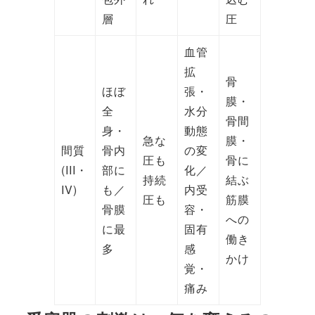
層
圧
血管
拡
骨
ほぼ
張・
膜・
全
水分
骨間
身・
動態
急な
膜・
間質
骨内
の変
圧も
骨に
(III・
部に
化／
持続
結ぶ
IV)
も／
内受
圧も
筋膜
骨膜
容・
への
に最
固有
働き
多
感
かけ
覚・
痛み