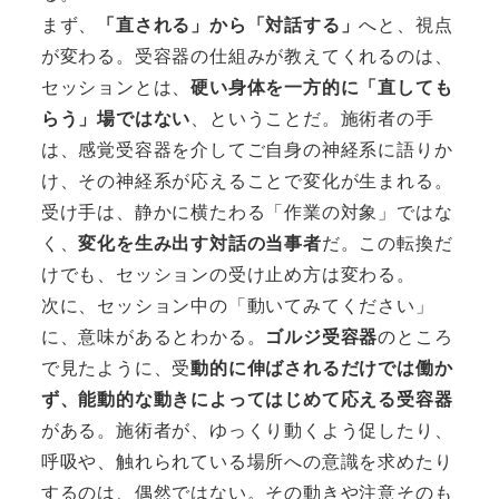
まず、
「直される」から「対話する」
へと、視点
が変わる。受容器の仕組みが教えてくれるのは、
セッションとは、
硬い身体を一方的に「直しても
らう」場ではない
、ということだ。施術者の手
は、感覚受容器を介してご自身の神経系に語りか
け、その神経系が応えることで変化が生まれる。
受け手は、静かに横たわる「作業の対象」ではな
く、
変化を生み出す対話の当事者
だ。この転換だ
けでも、セッションの受け止め方は変わる。
次に、セッション中の「動いてみてください」
に、意味があるとわかる。
ゴルジ受容器
のところ
で見たように、受
動的に伸ばされるだけでは働か
ず、能動的な動きによってはじめて応える受容器
がある。施術者が、ゆっくり動くよう促したり、
呼吸や、触れられている場所への意識を求めたり
するのは、偶然ではない。その動きや注意そのも