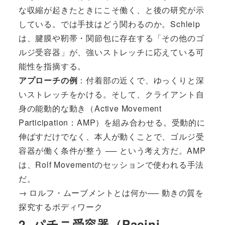
な収縮が起きたときにこそ働く、と後の研究が示
している。では手技はどう関わるのか。Schleip
は、腱膜や靭帯・関節包に存在する「その他のゴ
ルジ受容器」が、強いストレッチに応えている可
能性を指摘する。
アプローチの例
：付着部の近くで、ゆっくりと深
いストレッチをかける。そして、クライアント自
身の能動的な動き（Active Movement
Participation：AMP）を組み合わせる。受動的に
伸ばすだけでなく、本人が動くことで、ゴルジ受
容器が働く条件が整う ── という考え方だ。AMP
は、Rolf Movementのセッションで使われる手法
だ。
→
ロルフ・ムーブメントとは何か── 動きの質を
探究するボディワーク
2. パチニ受容器（Pacini