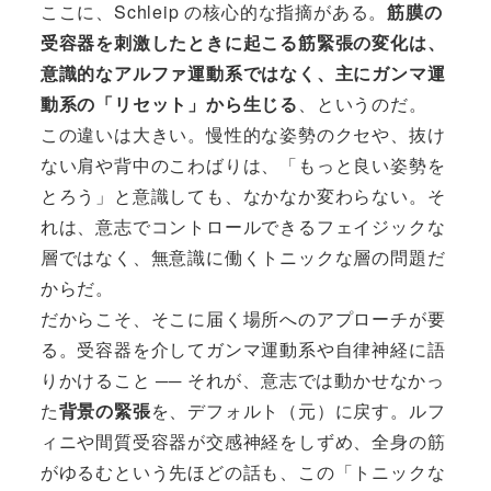
ここに、Schleip の核心的な指摘がある。
筋膜の
受容器を刺激したときに起こる筋緊張の変化は、
意識的なアルファ運動系ではなく、主にガンマ運
動系の「リセット」から生じる
、というのだ。
この違いは大きい。慢性的な姿勢のクセや、抜け
ない肩や背中のこわばりは、「もっと良い姿勢を
とろう」と意識しても、なかなか変わらない。そ
れは、意志でコントロールできるフェイジックな
層ではなく、無意識に働くトニックな層の問題だ
からだ。
だからこそ、そこに届く場所へのアプローチが要
る。受容器を介してガンマ運動系や自律神経に語
りかけること ── それが、意志では動かせなかっ
た
背景の緊張
を、デフォルト（元）に戻す。ルフ
ィニや間質受容器が交感神経をしずめ、全身の筋
がゆるむという先ほどの話も、この「トニックな