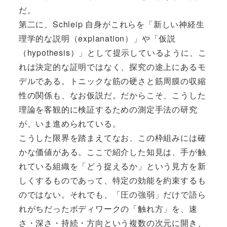
だ。
第二に、Schleip 自身がこれらを「新しい神経生
理学的な説明（explanation）」や「仮説
（hypothesis）」として提示しているように、こ
れは決定的な証明ではなく、探究の途上にあるモ
デルである。トニックな筋の硬さと筋周膜の収縮
性の関係も、なお仮説だ。だからこそ、こうした
理論を客観的に検証するための測定手法の研究
が、いま進められている。
こうした限界を踏まえてなお、この枠組みには確
かな価値がある。ここで紹介した知見は、手が触
れている組織を「どう捉えるか」という見方を新
しくするものであって、特定の効能を約束するも
のではない。それでも、「圧の強弱」だけで語ら
れがちだったボディワークの「触れ方」を、速
さ・深さ・持続・方向という複数の次元に開き、