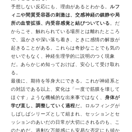
予想しない反応にも、理由があるとわかる。
ルフ
ィニや間質受容器の刺激は、交感神経の鎮静や局
所の血管拡張、内受容感覚と結びついている
。だ
からこそ、触れられている場所とは離れたところ
で、温かさや深い落ち着き、ときに感情の解放が
起きることがある。これらは奇妙なことでも気の
せいでもなく、神経生理学的に説明のつく現象
だ。あらかじめ知っておけば、安心して受け取れ
る。
最後に、期待を等身大にできる。これが神経系と
の対話である以上、変化は「一度で筋膜を壊して
ほぐす」ような機械的な出来事ではなく、
身体が
学び直し、調整していく過程
だ。ロルフィングが
しばしばシリーズとして組まれ、セッションとセ
ッションのあいだの日常が大切にされるのも、こ
のためだ。過剰な万能感にも安易な否定にも傾か