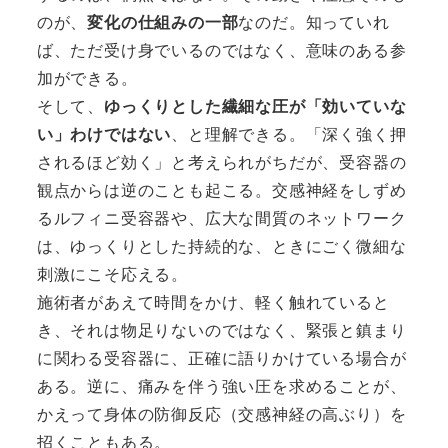
のが、
変化の仕組みの一部
なのだ。知っていれ
ば、ただ受け身でいるのではなく、意味のある参
加ができる。
そして、
ゆっくりとした繊細な圧が「効いていな
い」わけではない
、と理解できる。「深く強く押
されるほど効く」と考えられがちだが、受容器の
観点からは逆のことも起こる。交感神経をしずめ
るルフィニ受容器や、広大な間質のネットワーク
は、ゆっくりとした持続的な、ときにごく微細な
刺激にこそ応える。
施術者があえて時間をかけ、軽く触れていると
き、それは物足りないのではなく、緊張と鎮まり
に関わる受容器に、正確に語りかけている場合が
ある。逆に、痛みを伴う強い圧を求めることが、
かえって身体の防御反応（交感神経の高ぶり）を
招くこともある。