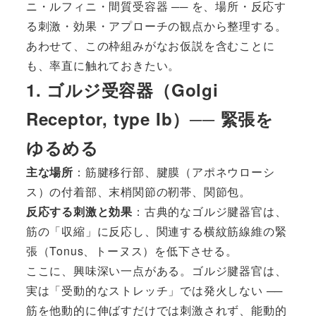
ニ・ルフィニ・間質受容器 ── を、場所・反応す
る刺激・効果・アプローチの観点から整理する。
あわせて、この枠組みがなお仮説を含むことに
も、率直に触れておきたい。
1. ゴルジ受容器（Golgi
Receptor, type Ib）── 緊張を
ゆるめる
主な場所
：筋腱移行部、腱膜（アポネウローシ
ス）の付着部、末梢関節の靭帯、関節包。
反応する刺激と効果
：古典的なゴルジ腱器官は、
筋の「収縮」に反応し、関連する横紋筋線維の緊
張（Tonus、トーヌス）を低下させる。
ここに、興味深い一点がある。ゴルジ腱器官は、
実は「受動的なストレッチ」では発火しない ──
筋を他動的に伸ばすだけでは刺激されず、能動的