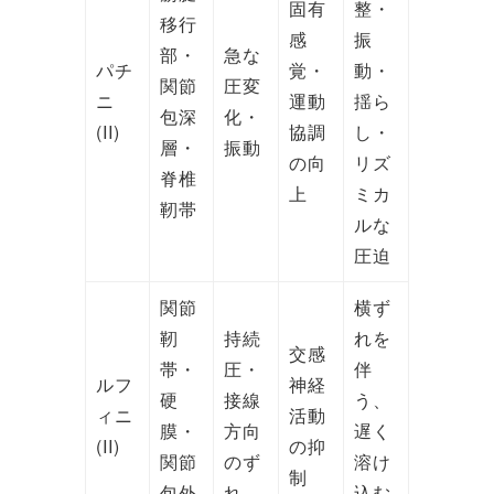
固有
整・
移行
感
振
部・
急な
パチ
覚・
動・
関節
圧変
ニ
運動
揺ら
包深
化・
(II)
協調
し・
層・
振動
の向
リズ
脊椎
上
ミカ
靭帯
ルな
圧迫
関節
横ず
靭
持続
れを
交感
帯・
圧・
伴
ルフ
神経
硬
接線
う、
ィニ
活動
膜・
方向
遅く
(II)
の抑
関節
のず
溶け
制
包外
れ
込む