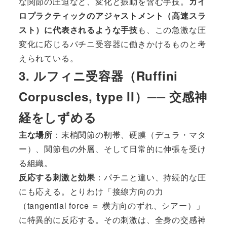
な関節の圧迫など、変化と振動を含む手技。
カイ
ロプラクティックのアジャストメント（高速スラ
スト）に代表されるような手技
も、この急激な圧
変化に応じるパチニ受容器に働きかけるものと考
えられている。
3. ルフィニ受容器（Ruffini
Corpuscles, type II）── 交感神
経をしずめる
主な場所
：末梢関節の靭帯、硬膜（デュラ・マタ
ー）、関節包の外層、そして日常的に伸張を受け
る組織。
反応する刺激と効果
：パチニと違い、持続的な圧
にも応える。とりわけ「接線方向の力
（tangential force ＝ 横方向のずれ、シアー）」
に特異的に反応する。その刺激は、全身の交感神