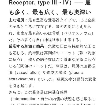
Receptor, type III・IV）── 最
も多く、最も広く、最も奥深い
主な場所
：最も豊富な受容器タイプで、ほぼ全身
の至るところに存在する。骨の内部にさえ見ら
れ、密度が最も高いのは骨膜（ペリオステウム）
だ。その多くは自由神経終末に由来する。
反応する刺激と効果
：急激な圧にも持続的な圧に
も応じる。約半数は高閾値のユニット（強い刺激
に反応）、残りの約半数はごく微細な刺激にも応
じる低閾値のユニットだ。刺激は、局所の血管拡
張（vasodilation）や血漿の滲出（plasma
extravasation）といった、組織の水分動態の変化
を引き起こす。
さらに、この受容器は内受容感覚
（interoception：自分の内側の状態を感じ取るこ