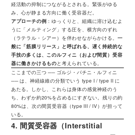
経活動の抑制につながるとされる。緊張がゆる
み、心が静まる方向に働く受容器だ。
アプローチの例
：ゆっくりと、組織に溶け込むよ
うに「メルティング」する圧を、横方向のずれ
（ラテラル・シアー）を伴わせながらかける。
一
般に「筋膜リリース」と呼ばれる、遅く持続的な
手技の多くは、このルフィニ（および間質）受容
器に働きかけるもの
と考えられている。
ここまでの三つ ── ゴルジ・パチニ・ルフィニ
── は、神経線維の分類でいう type I / type II に
あたる。しかし、これらは身体の感覚神経のう
ち、わずか約20%を占めるにすぎない。残りの約
80%は、次の間質受容器（type III / IV）が担って
いる。
4. 間質受容器（Interstitial