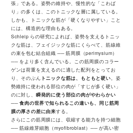
張」である。姿勢の維持や、慢性的な「こわば
り」の多くは、このトニックな層に属している。
しかも、トニックな筋が「硬くなりやすい」こと
には、構造的な理由もある。
Schleip らの研究によれば、姿勢を支えるトニッ
クな筋は、フェイジックな筋にくらべて、筋線維
の束を包む結合組織 ── 筋周膜（perimysium）
── をより多く含んでいる。この筋周膜のコラー
ゲンは荷重を支えるのに適した配列をとってお
り、そのぶん
トニックな筋は、もともと硬い
。姿
勢維持に使われる部位の肉が「すじが多く硬い」
のに対し、
瞬発的に使う部位の肉がやわらかい
── 食肉の世界で知られるこの違いも、同じ筋周
膜の厚さの差に由来
する。
さらにこの筋周膜には、収縮する能力を持つ細胞
── 筋線維芽細胞（myofibroblast）── が高い密