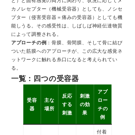
と）と固有感覚の両方に関わり、状況に応じてメ
カノレセプター（機械受容器）としても、ノシセ
プター（侵害受容器＝痛みの受容器）としても機
能しうる。その感受性は、しばしば神経伝達物質
によって調整される。
アプローチの例
：骨膜、骨間膜、そして骨に結び
ついた筋膜へのアプローチが、この広大な感覚ネ
ットワークに触れる糸口になると考えられてい
る。
一覧：四つの受容器
アプ
反応
刺激
受容
主な
ロー
する
の効
器
場所
チの
刺激
果
例
付着