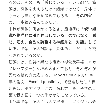
るのは、そのうち「感じている」という顔だ。筋
膜は、身体を支えるだけの組織ではなく、身体で
もっとも豊かな感覚器官でもある ── その内実
に、一歩踏み込んでみたい。
手技が身体に働きかけるとき、施術者は
「硬い組
織を物理的に引き伸ばしている」のではなく、感
じ、応え、自己を調整する神経系と「対話」して
いる
。では、その対話は、具体的に「どこ」と交
わされているのか。
筋膜には、性質の異なる複数の感覚受容器（メカ
ノレセプター）が埋め込まれており、それぞれが
異なる触れ方に応える。Robert Schleip が2003
年の論文「Fascial plasticity」で整理したこの枠
組みは、ボディワークの「触れ方」を、科学の言
葉で捉え直す一つの手がかりになっている。
本記事では、その４つの受容器 ── ゴルジ・パチ