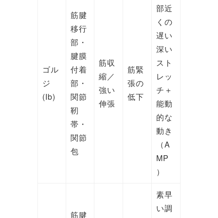
部近
筋腱
くの
移行
遅い
部・
深い
腱膜
筋収
スト
ゴル
付着
筋緊
縮／
レッ
ジ
部・
張の
強い
チ＋
(Ib)
関節
低下
伸張
能動
靭
的な
帯・
動き
関節
（A
包
MP
）
素早
い調
筋腱