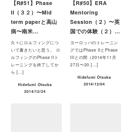
【R#51】Phase
【R#50】ERA
II（３２）〜Mid
Mentoring
term paperと高山
Session（２）〜英
病〜南米…
国での体験（２）…
久々にロルフィングにつ
ヨーロッパのトレーニン
いて書きたいと思う。 ロ
グではPhase IIとPhase
ルフィングのPhase IIト
IIIとの間（2014年11月
レーニングを終了してか
27日〜20 […]
ら […]
Hidefumi Otsuka
2014/12/04
Hidefumi Otsuka
投稿日
2014/12/24
投稿日