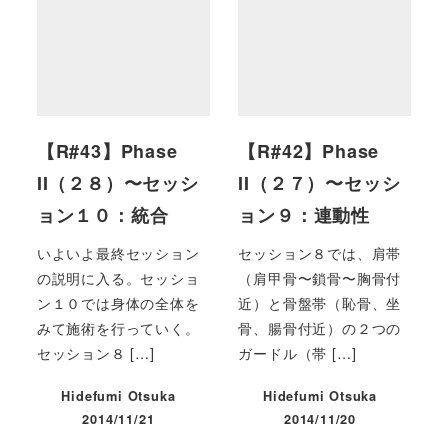
【R#43】Phase
【R#42】Phase
II（２８）〜セッシ
II（２７）〜セッシ
ョン１０：統合
ョン９：連動性
いよいよ最終セッション
セッション８では、肩帯
の説明に入る。セッショ
（肩甲骨〜鎖骨〜胸骨付
ン１０では身体の全体を
近）と骨盤帯（恥骨、坐
みて施術を行っていく。
骨、腸骨付近）の２つの
セッション８ […]
ガードル（帯 […]
Hidefumi Otsuka
Hidefumi Otsuka
2014/11/21
2014/11/20
投稿日
投稿日