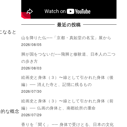
最近の投稿
になると
山を降りた仏──「京都・真如堂の名宝」展から
2026/08/05
脚が国をつないだ──飛脚と修験道、日本人の二つ
の歩き方
2026/08/03
絵画史と身体（３）〜線として引かれた身体（後
編）── 消えた寺と、記憶に残るもの
2026/07/30
絵画史と身体（３）〜線として引かれた身体（前
編）── 仏画の身体と、南都絵所の重命
心的な概念
2026/07/29
香りを「聞く」 ── 身体で受けとる、日本の文化