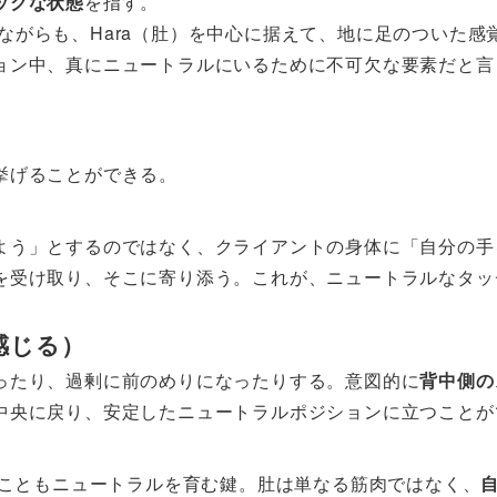
ックな状態
を指す。
広げながらも、Hara（肚）を中心に据えて、地に足のついた感
ョン中、真にニュートラルにいるために不可欠な要素だと言
挙げることができる。
よう」とするのではなく、クライアントの身体に「自分の手
を受け取り、そこに寄り添う。これが、ニュートラルなタッ
間を感じる）
ったり、過剰に前のめりになったりする。意図的に
背中側の
中央に戻り、安定したニュートラルポジションに立つことが
ることもニュートラルを育む鍵。肚は単なる筋肉ではなく、