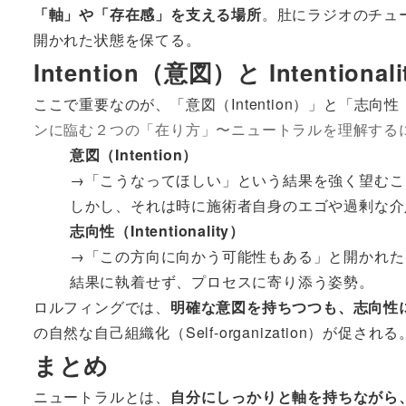
「軸」や「存在感」を支える場所
。肚にラジオのチュ
開かれた状態を保てる。
Intention（意図）と Intent
ここで重要なのが、「意図（Intention）」と「志向性（In
ンに臨む２つの「在り方」〜ニュートラルを理解する
意図（Intention）
→「こうなってほしい」という結果を強く望むこ
しかし、それは時に施術者自身のエゴや過剰な介
志向性（Intentionality）
→「この方向に向かう可能性もある」と開かれた
結果に執着せず、プロセスに寄り添う姿勢。
ロルフィングでは、
明確な意図を持ちつつも、志向性
の自然な自己組織化（Self-organization）が促される
まとめ
ニュートラルとは、
自分にしっかりと軸を持ちながら