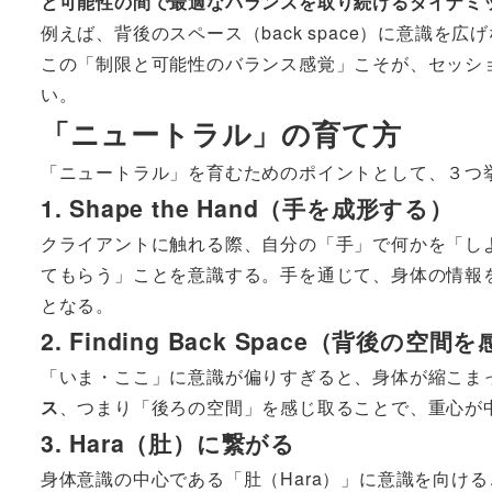
と可能性の間で最適なバランスを取り続けるダイナミ
例えば、背後のスペース（back space）に意識を
この「制限と可能性のバランス感覚」こそが、セッシ
い。
「ニュートラル」の育て方
「ニュートラル」を育むためのポイントとして、３つ
1. Shape the Hand（手を成形する）
クライアントに触れる際、自分の「手」で何かを「し
てもらう」ことを意識する。手を通じて、身体の情報
となる。
2. Finding Back Space（背後の空
「いま・ここ」に意識が偏りすぎると、身体が縮こま
ス
、つまり「後ろの空間」を感じ取ることで、重心が
3. Hara（肚）に繋がる
身体意識の中心である「肚（Hara）」に意識を向け