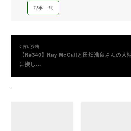
記事一覧
古い投稿
【R#340】Ray McCallと田畑浩良さんの人
に接し…