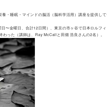
栄養・睡眠・マインドの脳活（脳科学活用）講座を提供して
、火曜日〜金曜日、合計12日間）、東京の市ヶ谷で日本ロルフ
った（講師は、Ray McCallと田畑 浩良さんの2名）。