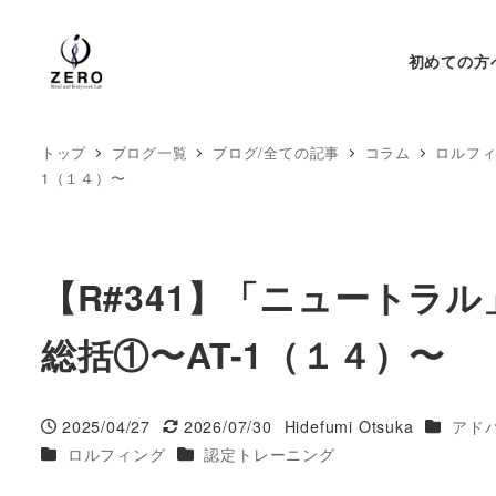
初めての方
トップ
ブログ一覧
ブログ/全ての記事
コラム
ロルフ
1（１４）〜
【R#341】「ニュートラル」
総括①〜AT-1（１４）〜
カテゴリ
2025/04/27
2026/07/30
Hidefumi Otsuka
アド
投稿日
更新日
著
カテゴリー
カテゴリー
ロルフィング
認定トレーニング
者