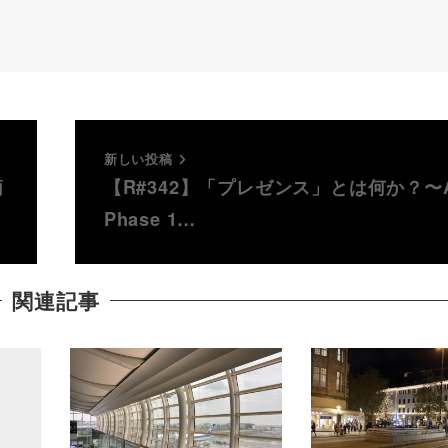
新しい投稿
柄
【R#342】「プレゼンス」とは何か？〜
Phase 1…
関連記事