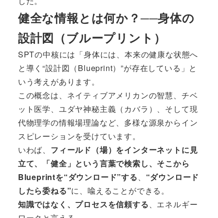
した。
健全な情報とは何か？──身体の
設計図（ブループリント）
SPTの中核には「身体には、本来の健康な状態へ
と導く“設計図（Blueprint）”が存在している」と
いう考えがあります。
この概念は、ネイティブアメリカンの智慧、チベ
ット医学、ユダヤ神秘主義（カバラ）、そして現
代物理学の情報場理論など、多様な源泉からイン
スピレーションを受けています。
いわば、
フィールド（場）をインターネットに見
立て、「健全」という言葉で検索し、そこから
Blueprintを“ダウンロード”する
、
“ダウンロード
したら委ねる”
に、喩えることができる。
知識ではなく、プロセスを信頼する
、エネルギー
ワークと言える。