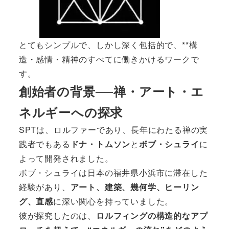
とてもシンプルで、しかし深く包括的で、**構
造・感情・精神のすべてに働きかけるワークで
す。
創始者の背景──禅・アート・エ
ネルギーへの探求
SPTは、ロルファーであり、長年にわたる禅の実
践者でもある
ドナ・トムソン
と
ボブ・シュライ
に
よって開発されました。
ボブ・シュライは日本の福井県小浜市に滞在した
経験があり、
アート、建築、幾何学、ヒーリン
グ、直感
に深い関心を持っていました。
彼が探究したのは、
ロルフィングの構造的なアプ