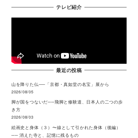
テレビ紹介
最近の投稿
山を降りた仏──「京都・真如堂の名宝」展から
2026/08/05
脚が国をつないだ──飛脚と修験道、日本人の二つの歩
き方
2026/08/03
絵画史と身体（３）〜線として引かれた身体（後編）
── 消えた寺と、記憶に残るもの