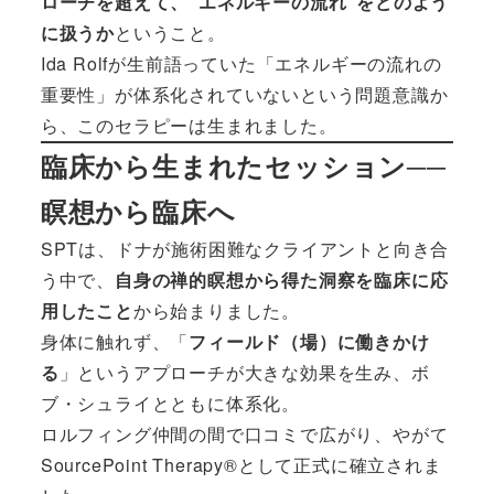
ローチを超えて、“エネルギーの流れ”をどのよう
に扱うか
ということ。
Ida Rolfが生前語っていた「エネルギーの流れの
重要性」が体系化されていないという問題意識か
ら、このセラピーは生まれました。
臨床から生まれたセッション──
瞑想から臨床へ
SPTは、ドナが施術困難なクライアントと向き合
う中で、
自身の禅的瞑想から得た洞察を臨床に応
用したこと
から始まりました。
身体に触れず、「
フィールド（場）に働きかけ
る
」というアプローチが大きな効果を生み、ボ
ブ・シュライとともに体系化。
ロルフィング仲間の間で口コミで広がり、やがて
SourcePoint Therapy®として正式に確立されま