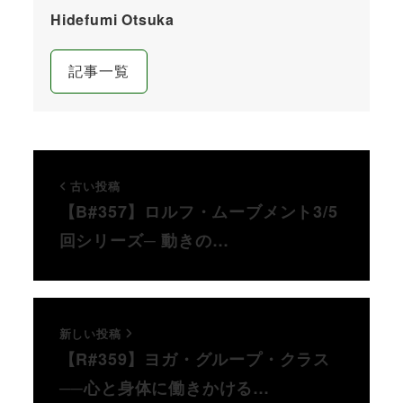
Hidefumi Otsuka
記事一覧
古い投稿
【B#357】ロルフ・ムーブメント3/5
回シリーズ─ 動きの…
新しい投稿
【R#359】ヨガ・グループ・クラス
──心と身体に働きかける…