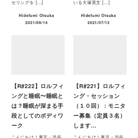
セリングを […]
いる大塚英文 […]
Hidefumi Otsuka
Hidefumi Otsuka
2021/09/14
2021/07/13
投稿日
投稿日
【R#222】ロルフィ
【R#221】ロルフィ
ングと睡眠〜睡眠と
ング・セッション
は？睡眠が深まる手
（１０回）：モニタ
段としてのボディワ
ー募集（定員３名）
ーク
します…
こんにちは！東京・渋谷
こんにちは！東京・渋谷