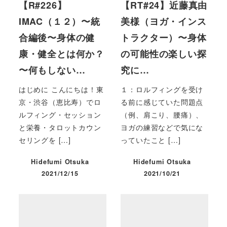
【R#226】
【RT#24】近藤真由
IMAC（１２）〜統
美様（ヨガ・インス
合編後〜身体の健
トラクター）〜身体
康・健全とは何か？
の可能性の楽しい探
〜何もしない…
究に…
はじめに こんにちは！東
１：ロルフィングを受け
京・渋谷（恵比寿）でロ
る前に感じていた問題点
ルフィング・セッション
（例、肩こり、腰痛）、
と栄養・タロットカウン
ヨガの練習などで気にな
セリングを […]
っていたこと […]
Hidefumi Otsuka
Hidefumi Otsuka
2021/12/15
2021/10/21
投稿日
投稿日