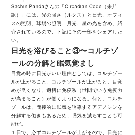
Sachin Pandaさんの「
Circadian Code（未邦
訳）
」には、光の強さ（ルクス）と日光、オフィ
スの照明、球場の照明、月光、星の光を含め、紹
介されているので、下記にその一部をシェアした
い。
日光を浴びること③〜コルチゾ
ールの分解と眠気覚まし
目覚め時に日光がいい理由としては、コルチゾー
ルが上がること。コルチゾールが上がると、目覚
めが良くなり、適切に免疫系（世間でいう免疫力
が高まること）が働くようになる。何と、コルチ
ゾールは、間接的に眠気を誘導するアデノシンを
分解する働きもあるため、眠気を減らすことも可
能だ。
１日で、必ずコルチゾールが上がるので、日光に