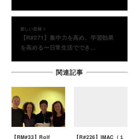
新しい投稿
【R#271】集中力を高め、学習効果
を高める〜日常生活ででき…
関連記事
【RM#33】Rolf
【R#226】IMAC（１