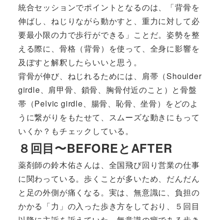
統合セッションでポイントとなるのは、「背骨を
伸ばし、ねじりながら動かすと、重力に対して必
要最小限の力で歩行ができる」ことだ。姿勢を整
える際に、骨格（背骨）を使って、全身に影響を
及ぼすと解釈したらいいと思う。
背骨が伸び、ねじれるためには、肩帯（Shoulder
girdle、肩甲骨、鎖骨、胸骨付近のこと）と骨盤
帯（Pelvic girdle、腸骨、恥骨、坐骨）をどのよ
うに繋がりをもたせて、スムーズな動きにもって
いくか？もチェックしている。
８回目〜BEFOREとAFTER
薬剤師の鈴木佑さんは、全国飛び回り営業の仕事
に関わっている。歩くことが多いため、だんだん
と足の外側が痛くなる。実は、無意識に、負担の
かかる「力」の入った歩き方をしており、５回目
以降に主訴を訴えていた。無意識の癖である歩き