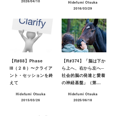
2026/04/10
Hidefumi Otsuka
投稿日
2016/03/29
投稿日
【R#88】Phase
【R#374】「脳は下か
III（２８）〜クライア
ら上へ、右から左へ─
ント・セッションを終
社会的脳の発達と愛着
えて
の神経基盤」（第…
Hidefumi Otsuka
Hidefumi Otsuka
2015/03/26
2025/06/18
投稿日
投稿日