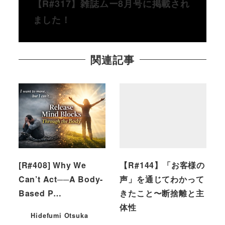
【R#317】雑誌ムー8月号に掲載され
ました！
関連記事
[R#408] Why We
【R#144】「お客様の
Can’t Act──A Body-
声」を通じてわかって
Based P…
きたこと〜断捨離と主
体性
Hidefumi Otsuka