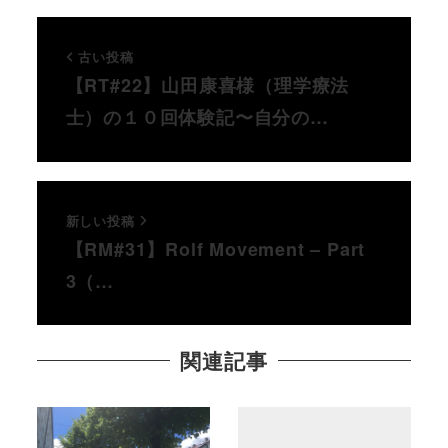
古い投稿
【RT#22】山田康喜様（理学療法
士）の１０回体験記〜自分の…
新しい投稿
【RM#31】Rolf Movement – Part
3（…
関連記事