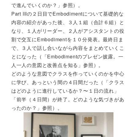
で進んでいくのか？
」参照）。
Part IIIの２日目でEmbodimentについて基礎的な
内容の紹介があった後、３人１組（合計６組）と
なり、１人がリーダー、２人がアシスタントの役
割で交互にEmbodimentを１０分発表。最終日ま
で、３人で話し合いながら内容をまとめていくこ
とになった（「
Embodimentのプレゼン披露。一
人一人の意図と改善点を知る
」参照）。
どのような意図でクラスを作っていくのかを中心
に学び、あっという間の４日間だった（「
クラス
はどのように進行しているか？〜１日の流れ
」
「
前半（４日間）が終了。どのような気づきがあ
ったのか？
」参照）。