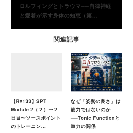
ロルフィングとトラウマ──自律神経
と愛着が示す身体の知恵（第…
関連記事
【R#133】SPT
なぜ「姿勢の良さ」は
Module 2（２）〜２
筋力ではないのか
日目〜ソースポイント
──Tonic Functionと
のトレーニン…
重力の関係