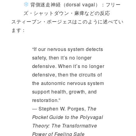
背側迷走神経（dorsal vagal）：フリー
ズ・シャットダウン・麻痺などの反応
スティーブン・ポージェスはこのように述べてい
ます：
“If our nervous system detects
safety, then it’s no longer
defensive. When it’s no longer
defensive, then the circuits of
the autonomic nervous system
support health, growth, and
restoration.”
― Stephen W. Porges,
The
Pocket Guide to the Polyvagal
Theory: The Transformative
Power of Feeling Safe