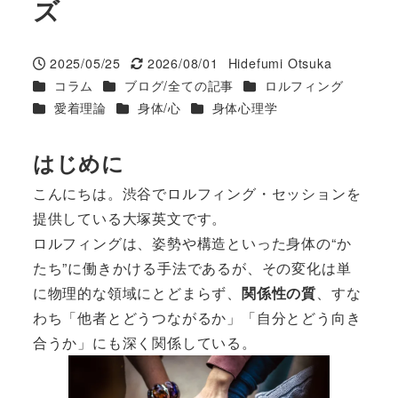
ズ
2025/05/25
2026/08/01
Hidefumi Otsuka
投稿日
更新日
著
カテゴリー
カテゴリー
カテゴリー
コラム
ブログ/全ての記事
ロルフィング
者
カテゴリー
カテゴリー
カテゴリー
愛着理論
身体/心
身体心理学
はじめに
こんにちは。渋谷でロルフィング・セッションを
提供している大塚英文です。
ロルフィングは、姿勢や構造といった身体の“か
たち”に働きかける手法であるが、その変化は単
に物理的な領域にとどまらず、
関係性の質
、すな
わち「他者とどうつながるか」「自分とどう向き
合うか」にも深く関係している。