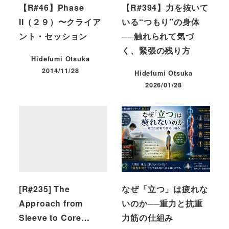
【R#46】Phase
【R#394】力を抜いて
II（２９）〜クライア
いる“つもり”の身体
ント・セッション
──触れられて気づ
く、緊張の残り方
Hidefumi Otsuka
2014/11/28
Hidefumi Otsuka
投稿日
2026/01/28
投稿日
[R#235] The
なぜ「立つ」は疲れな
Approach from
いのか──重力と抗重
Sleeve to Core…
力筋の仕組み