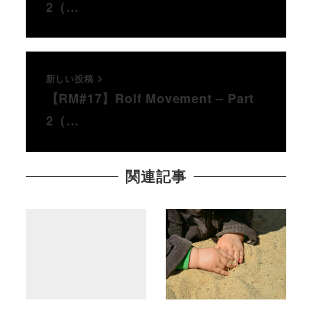
2（…
新しい投稿
【RM#17】Rolf Movement – Part
2（…
関連記事