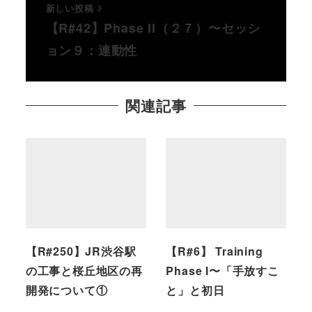
新しい投稿
【R#42】Phase II（２７）〜セッシ
ョン９：連動性
関連記事
【R#250】JR渋谷駅
【R#6】 Training
の工事と桜丘地区の再
Phase I〜「手放すこ
開発について①
と」と初日