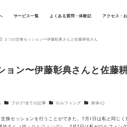
へ
サービス一覧
よくある質問・体験記
アクセス・
08】２つの交換セッション〜伊藤彰典さんと佐藤耕祐さん
ッション〜伊藤彰典さんと佐藤
ー
カテゴリー
カテゴリー
カテゴリー
ム
ブログ/全ての記事
ロルフィング
身体/心
ーと交換セッションを行うことができた。7月1日は私と同じく
祐さん（
耕・ロルフィング
）。7月7日は私がロルフィング