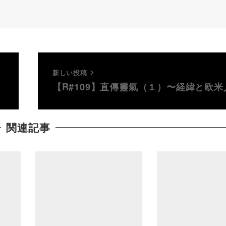
新しい投稿
【R#109】直傳靈氣（１）〜経緯と欧米
関連記事