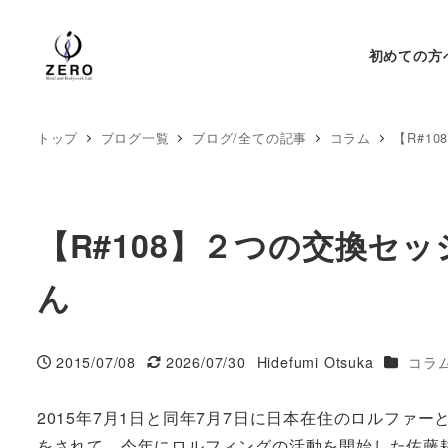
初めての方
トップ
ブログ一覧
ブログ/全ての記事
コラム
【R#1
【R#108】２つの交換セ
ん
カテゴリ
2015/07/08
2026/07/30
Hidefumi Otsuka
コラ
投稿日
更新日
著
者
2015年7月1日と同年7月7日に日本在住のロルファ
をされて、今年にロルフィングの活動を開始した佐藤耕