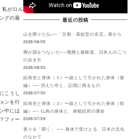
ー。私がロル
ングの最
最近の投稿
山を降りた仏──「京都・真如堂の名宝」展から
2026/08/05
脚が国をつないだ──飛脚と修験道、日本人の二つ
の歩き方
2026/08/03
絵画史と身体（３）〜線として引かれた身体（後
編）── 消えた寺と、記憶に残るもの
にこうし
2026/07/30
ョンを行
絵画史と身体（３）〜線として引かれた身体（前
ン中には
編）── 仏画の身体と、南都絵所の重命
？フィー
2026/07/29
香りを「聞く」 ── 身体で受けとる、日本の文化
のなかで