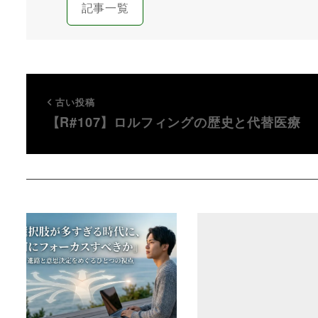
記事一覧
古い投稿
【R#107】ロルフィングの歴史と代替医療