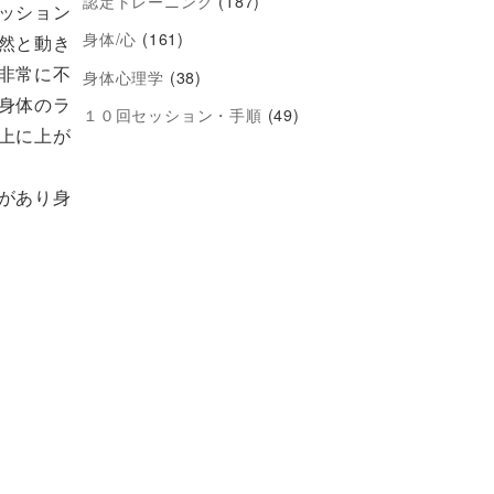
認定トレーニング
(187)
ッション
身体/心
(161)
然と動き
非常に不
身体心理学
(38)
身体のラ
１０回セッション・手順
(49)
上に上が
があり身