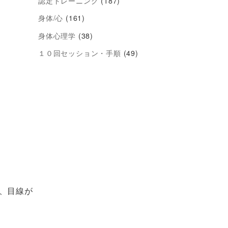
認定トレーニング
(187)
身体/心
(161)
身体心理学
(38)
１０回セッション・手順
(49)
、目線が