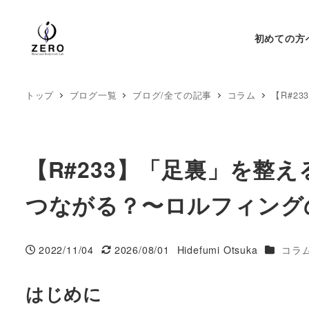
初めての方
トップ
ブログ一覧
ブログ/全ての記事
コラム
【R#2
【R#233】「足裏」を整
つながる？〜ロルフィング
カテゴリ
2022/11/04
2026/08/01
Hidefumi Otsuka
コラ
投稿日
更新日
著
者
はじめに