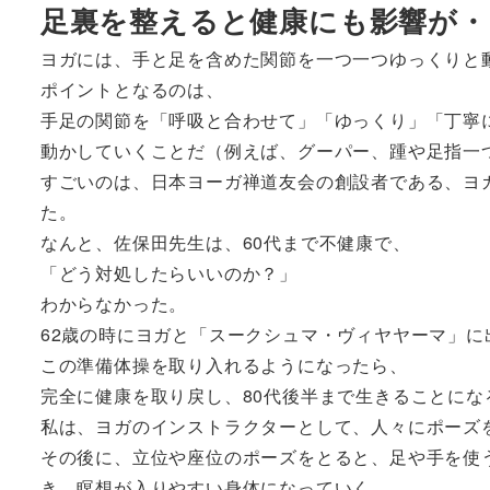
足裏を整えると健康にも影響が・
ヨガには、手と足を含めた関節を一つ一つゆっくりと
ポイントとなるのは、
手足の関節を「呼吸と合わせて」「ゆっくり」「丁寧
動かしていくことだ（例えば、グーパー、踵や足指一
すごいのは、日本ヨーガ禅道友会の創設者である、ヨ
た。
なんと、佐保田先生は、60代まで不健康で、
「どう対処したらいいのか？」
わからなかった。
62歳の時にヨガと「スークシュマ・ヴィヤヤーマ」に
この準備体操を取り入れるようになったら、
完全に健康を取り戻し、80代後半まで生きることにな
私は、ヨガのインストラクターとして、人々にポーズ
その後に、立位や座位のポーズをとると、足や手を使
き、瞑想が入りやすい身体になっていく。