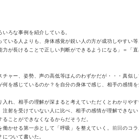
ろいろな事例を紹介している。
っている人よりも、身体感覚が鋭い人の方が成功しやすい等
能力が長けることで正しい判断ができるようになる」＝「直
スチャー、姿勢、声の高低等ほんのわずかだが・・・真似し
が何を感じているのか？を自分の身体で感じ、相手の感情を
り入れ、相手の理解が深まると考えていただくとわかりやす
、注射を受けていない人に比べ、相手の感情が理解できない
することができなくなるからだそうだ。
を働かせる第一歩として「呼吸」を整えていく。
前回
のコラ
？について書いた。