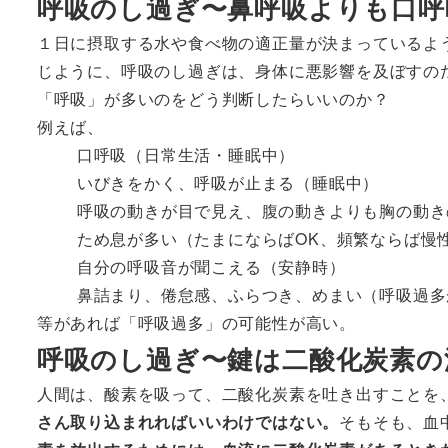
呼吸のし過ぎ〜鼻呼吸よりも口呼
１日に摂取する水や食べ物の適正量が決まっているよ
じように、呼吸のし過ぎは、身体に悪影響を及ぼすの
「呼吸」が多いのをどう判断したらいいのか？
例えば、
口呼吸（日常生活・睡眠中）
いびきをかく、呼吸が止まる（睡眠中）
呼吸の動きが目で見え、腹の動きよりも胸の動き
ため息が多い（たまにならばOK、頻繁ならば慢
自分の呼吸音が聞こえる（安静時）
鼻詰まり、倦怠感、ふらつき、めまい（呼吸過多
等があれば「呼吸過多」の可能性が高い。
呼吸のし過ぎ〜鍵は二酸化炭素の
人間は、酸素を吸って、二酸化炭素を吐き出すことを
さん取り込まれればいいわけではない。
そもそも、血