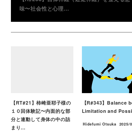
味〜社会性と心理…
【RT#21】柿崎亜耶子様の
【R#343】Balance b
１０回体験記〜内面的な部
Limitation and Poss
分と連動して身体の中の詰
Hidefumi Otsuka
2025/0
まり…
投稿日