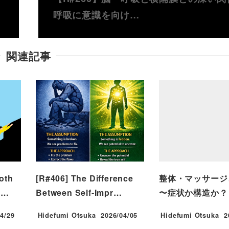
呼吸に意識を向け…
関連記事
oth
[R#406] The Difference
整体・マッサージ
i…
Between Self-Impr…
〜症状か構造か？
4/29
Hidefumi Otsuka
2026/04/05
Hidefumi Otsuka
2
投稿日