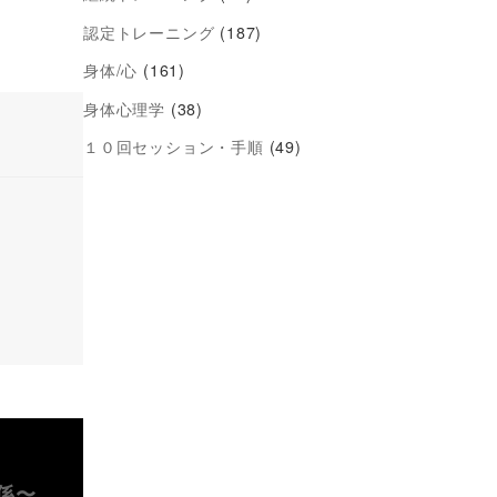
認定トレーニング
(187)
身体/心
(161)
身体心理学
(38)
１０回セッション・手順
(49)
係〜