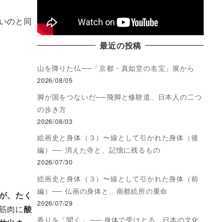
いのと同
最近の投稿
山を降りた仏──「京都・真如堂の名宝」展から
2026/08/05
脚が国をつないだ──飛脚と修験道、日本人の二つ
の歩き方
2026/08/03
絵画史と身体（３）〜線として引かれた身体（後
編）── 消えた寺と、記憶に残るもの
2026/07/30
絵画史と身体（３）〜線として引かれた身体（前
編）── 仏画の身体と、南都絵所の重命
が、たく
2026/07/29
筋肉に
酸
香りを「聞く」 ── 身体で受けとる、日本の文化