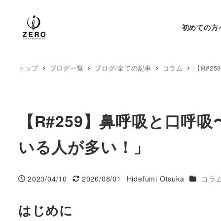
初めての方
トップ
ブログ一覧
ブログ/全ての記事
コラム
【R#2
【R#259】鼻呼吸と口呼
いる人が多い！」
カテゴリ
2023/04/10
2026/08/01
Hidefumi Otsuka
コラ
投稿日
更新日
著
者
はじめに