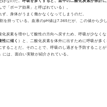
だけ
なのだ。
呼吸を多くすると、血中の二酸化炭素が余計に
んで「ボーア効果」と呼ばれている）。
れず、身体がうまく働かなくなってしまうのだ。
を持っている。血液のpH値は7.365だが、この値から少
酸化炭素を増やして酸性の方向へ戻すため、呼吸が少なくな
酸性に傾く
）と、二酸化炭素を体外に出すために呼吸が多く
にすることだ。そのことで、呼吸のし過ぎを予防することが
」には、面白い実験が紹介されている。