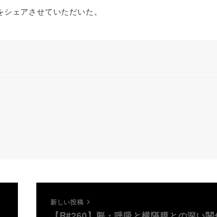
をシェアさせていただいた。
新しい投稿
【R#260】脳・呼吸と横隔膜との深い関