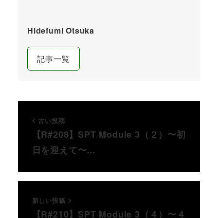
Hidefumi Otsuka
記事一覧
古い投稿
【R#208】SPT Module 3（２）〜初
日を迎えて〜…
新しい投稿
【R#210】SPT Module 3（４）〜４