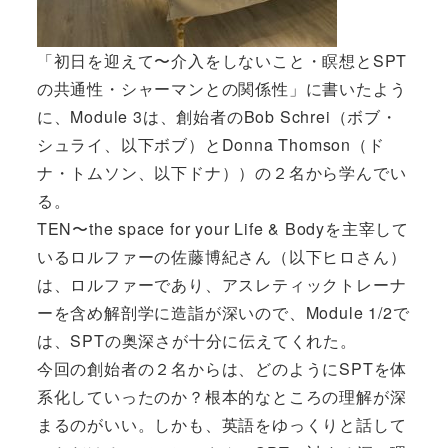
「
初日を迎えて〜介入をしないこと・瞑想とSPT
の共通性・シャーマンとの関係性
」に書いたよう
に、Module 3は、創始者のBob Schrei（ボブ・
シュライ、以下ボブ）とDonna Thomson（ド
ナ・トムソン、以下ドナ））の２名から学んでい
る。
TEN〜the space for your Life & Body
を主宰して
いるロルファーの佐藤博紀さん（以下ヒロさん）
は、ロルファーであり、アスレティックトレーナ
ーを含め解剖学に造詣が深いので、Module 1/2で
は、SPTの奥深さが十分に伝えてくれた。
今回の創始者の２名からは、どのようにSPTを体
系化していったのか？根本的なところの理解が深
まるのがいい。しかも、英語をゆっくりと話して